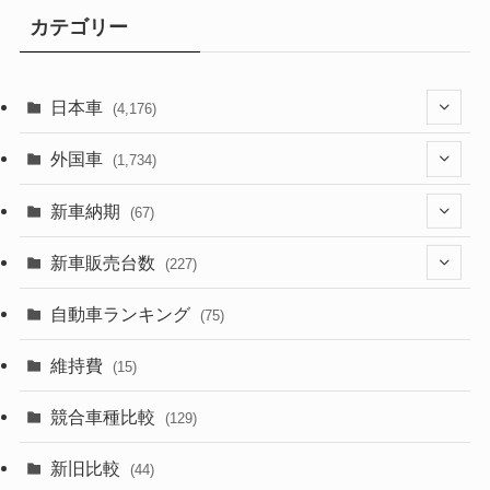
カテゴリー
日本車
(4,176)
(1,322)
外国車
(1,734)
(330)
(274)
新車納期
(67)
(526)
(188)
(28)
新車販売台数
(227)
(600)
(242)
(8)
(21)
自動車ランキング
(75)
(357)
(165)
(12)
(10)
維持費
(15)
(328)
(85)
(7)
(11)
競合車種比較
(129)
(194)
(84)
(3)
(7)
新旧比較
(44)
(230)
(14)