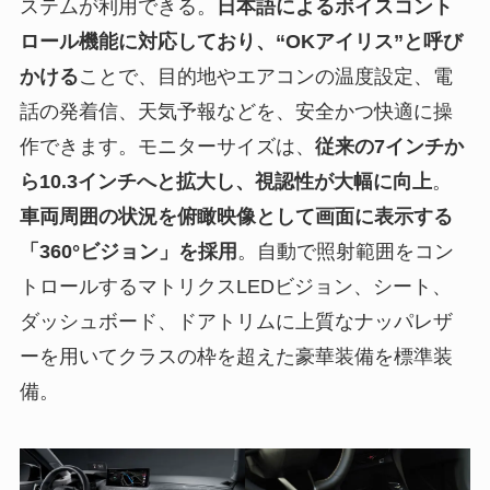
ステムが利用できる。
日本語によるボイスコント
ロール機能に対応しており、“OKアイリス”と呼び
かける
ことで、目的地やエアコンの温度設定、電
話の発着信、天気予報などを、安全かつ快適に操
作できます。モニターサイズは、
従来の7インチか
ら10.3インチへと拡大し、視認性が大幅に向上
。
車両周囲の状況を俯瞰映像として画面に表示する
「360°ビジョン」を採用
。自動で照射範囲をコン
トロールするマトリクスLEDビジョン、シート、
ダッシュボード、ドアトリムに上質なナッパレザ
ーを用いてクラスの枠を超えた豪華装備を標準装
備。