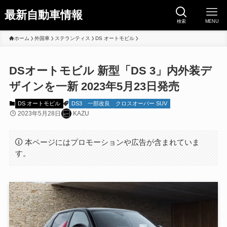
最新自動車情報
検索
MENU
ホーム
外国車
ステランティス
DS オートモビル
DSオートモビル 新型「DS 3」内外装デ
ザインを一新 2023年5月23日発売
DS オートモビル
DS3
一部改良
クロスオーバー SUV
2023年5月28日
KAZU
本ページにはプロモーションや広告が含まれていま
す。