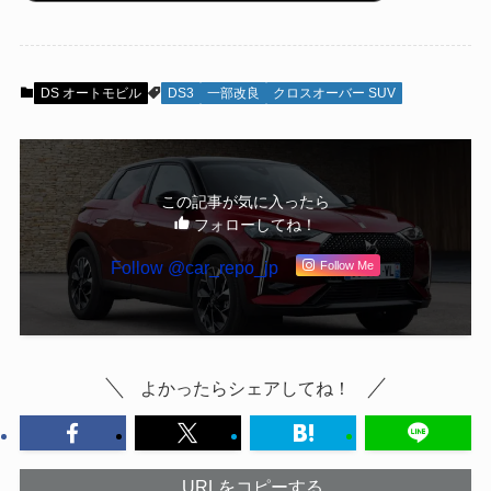
DS オートモビル
DS3
一部改良
クロスオーバー SUV
この記事が気に入ったら
フォローしてね！
Follow @car_repo_jp
Follow Me
よかったらシェアしてね！
URLをコピーする