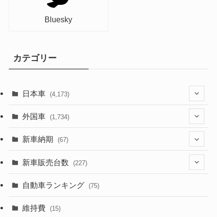
Bluesky
カテゴリー
日本車
(4,173)
(1,321)
外国車
(1,734)
(329)
(274)
新車納期
(67)
(526)
(188)
(28)
新車販売台数
(227)
(599)
(242)
(8)
(21)
自動車ランキング
(75)
(357)
(165)
(12)
(10)
維持費
(15)