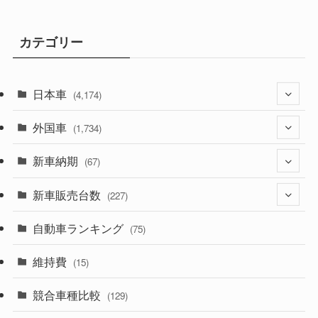
カテゴリー
日本車
(4,174)
外国車
(1,321)
(1,734)
(329)
新車納期
(274)
(67)
(526)
(188)
新車販売台数
(28)
(227)
(600)
(242)
(8)
自動車ランキング
(21)
(75)
(357)
(165)
(12)
(10)
維持費
(15)
(328)
(85)
(7)
(11)
競合車種比較
(129)
(194)
(84)
(3)
(7)