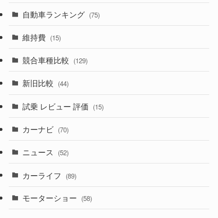
(599)
(242)
(8)
自動車ランキング
(21)
(75)
(356)
(165)
(12)
(10)
維持費
(15)
(328)
(85)
(7)
(11)
競合車種比較
(129)
(194)
(84)
(3)
(7)
新旧比較
(44)
(230)
(14)
(3)
(5)
試乗 レビュー 評価
(15)
(253)
(222)
(5)
(7)
カーナビ
(70)
(58)
(50)
(1)
(5)
ニュース
(52)
(43)
(28)
(8)
カーライフ
(27)
(6)
(89)
(1)
(9)
(26)
モーターショー
(58)
(15)
(57)