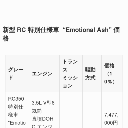
新型 RC 特別仕様車 “Emotional Ash” 価
格
トラン
価格
グレー
ス
駆動
エンジン
（1
ド
ミッシ
方式
0％）
ョン
RC350
3.5L V型6
特別仕
気筒
様車
7,477,
直噴DOH
“Emotio
000円
C エンジ