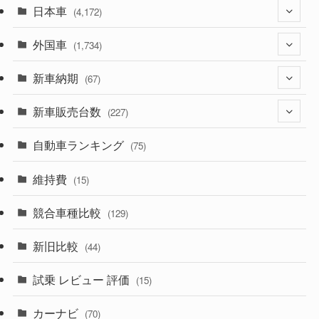
日本車
(4,172)
外国車
(1,321)
(1,734)
(329)
新車納期
(274)
(67)
(525)
(188)
新車販売台数
(28)
(227)
(599)
(242)
(8)
自動車ランキング
(21)
(75)
(357)
(165)
(12)
(10)
維持費
(15)
(328)
(85)
(7)
(11)
競合車種比較
(129)
(194)
(84)
(3)
(7)
新旧比較
(44)
(230)
(14)
(3)
(5)
試乗 レビュー 評価
(15)
(253)
(222)
(5)
(7)
カーナビ
(70)