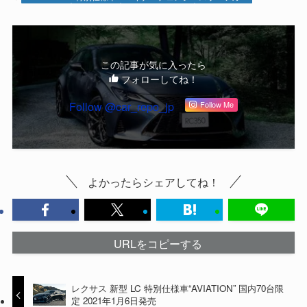
この記事が気に入ったら
フォローしてね！
Follow @car_repo_jp
Follow Me
よかったらシェアしてね！
URLをコピーする
レクサス 新型 LC 特別仕様車“AVIATION” 国内70台限
定 2021年1月6日発売