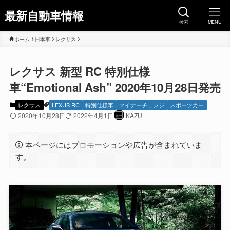
最新自動車情報
検索
MENU
ホーム
日本車
レクサス
レクサス 新型 RC 特別仕様
車“Emotional Ash” 2020年10月28日発売
レクサス
LEXUS RC
特別仕様車
マイナーチェンジ
スポーツカー
2020年10月28日
2022年4月1日
KAZU
本ページにはプロモーションや広告が含まれていま
す。