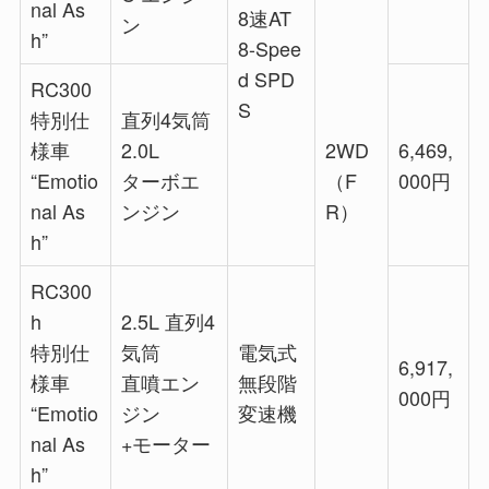
nal As
8速AT
ン
h”
8-Spee
d SPD
RC300
S
特別仕
直列4気筒
様車
2.0L
2WD
6,469,
“Emotio
ターボエ
（F
000円
nal As
ンジン
R）
h”
RC300
h
2.5L 直列4
特別仕
気筒
電気式
6,917,
様車
直噴エン
無段階
000円
“Emotio
ジン
変速機
nal As
+モーター
h”