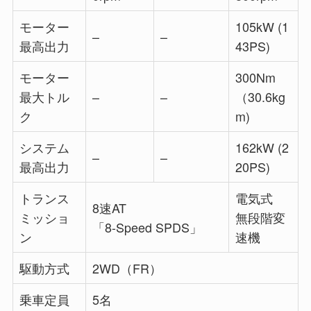
モーター
105kW (1
–
–
最高出力
43PS)
モーター
300Nm
最大トル
–
–
（30.6kg
ク
m)
システム
162kW (2
–
–
最高出力
20PS)
トランス
電気式
8速AT
ミッショ
無段階変
「8-Speed SPDS」
ン
速機
駆動方式
2WD（FR）
乗車定員
5名