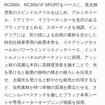
RC300h、RC300のF SPORTをベースに、黒光輝
塗装のスピンドルグリルをはじめ、アルミホイー
ル、ドアミラー、マフラーカッターを光沢のある
ブラックでまとめる、スポーティさを強調。イン
テリアには、匠の技による自然の素材を生かした
特別仕様車専用の銀墨本杢を、ステアリングホイ
ールやパワーウインドゥスイッチベース、インス
トルメントパネルのオーナメントに採用。アッシ
ュ材の流麗な木目に高輝度塗装を施すことで、光
を受けると銀墨の独特の輝きの移ろいを出現さ
せ、太陽光を受けると鮮やかな銀色が出現するな
ど、自然素材が持つ本物の質感を際立たせる。さ
らにシルバーステッチを施したブラック本革シー
トや専用メーターオープニング画面を採用。