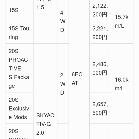
2,122,
1.5
15S
4
200円
15.7k
W
m/L
15S Tou
2,221,
D
ring
200円
20S
PROAC
2,486,
TIVE
000円
6EC-
2
S Packa
16.0k
AT
W
ge
m/L
D
20S
2,657,
Exclusiv
600円
SKYAC
e Mods
TIV-G
20S
2.0