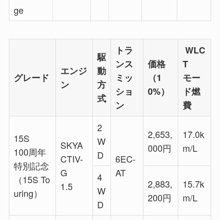
ge
トラ
WLC
駆
ンス
価格
T
エンジ
動
グレード
ミッ
（1
モー
ン
方
ショ
0%）
ド燃
式
ン
費
2
2,653,
17.0k
15S
W
SKYA
000円
m/L
100周年
D
CTIV-
6EC-
特別記念
G
AT
4
（15S To
2,883,
15.7k
1.5
W
uring）
200円
m/L
D