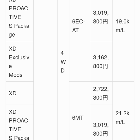
PROAC
3,019,
TIVE
6EC-
800円
19.0k
S Packa
AT
m/L
ge
XD
4
Exclusiv
3,162,
W
e
800円
D
Mods
2,722,
XD
800円
XD
21.2k
6MT
PROAC
m/L
3,019,
TIVE
800円
S Packa