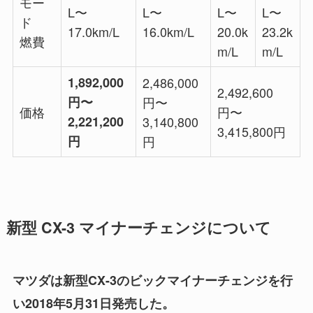
モー
L〜
L〜
L〜
L〜
ド
17.0km/L
16.0km/L
20.0k
23.2k
燃費
m/L
m/L
1,892,000
2,486,000
2,492,600
円〜
円〜
価格
円〜
2,221,200
3,140,800
3,415,800円
円
円
新型 CX-3 マイナーチェンジについて
マツダは新型CX-3のビックマイナーチェンジを行
い2018年5月31日発売した。