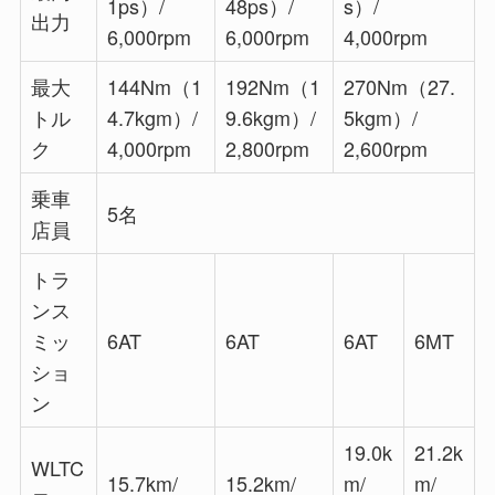
1ps）/
48ps）/
s）/
出力
6,000rpm
6,000rpm
4,000rpm
最大
144Nm（1
192Nm（1
270Nm（27.
トル
4.7kgm）/
9.6kgm）/
5kgm）/
ク
4,000rpm
2,800rpm
2,600rpm
乗車
5名
店員
トラ
ンス
ミッ
6AT
6AT
6AT
6MT
ショ
ン
19.0k
21.2k
WLTC
15.7km/
15.2km/
m/
m/