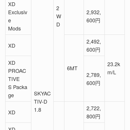
XD
2
Exclusiv
2,932,
W
e
600円
D
Mods
2,492,
XD
600円
XD
23.2k
6MT
PROAC
m/L
2,789,
TIVE
600円
S Packa
SKYAC
ge
TIV-D
2,722,
1.8
XD
800円
XD