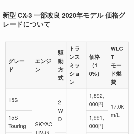
新型 CX-3 一部改良 2020年モデル 価格グ
レードについて
トラ
WLC
駆
ンス
価格
T
グレー
エンジ
動
ミッ
（1
モー
ド
ン
方
ショ
0%）
ド燃
式
ン
費
1,892,
15S
2
000円
17.0k
W
m/L
15S
1,991,
D
SKYAC
Touring
000円
TIV-G