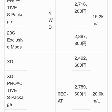
PROAC
2,716,
TIVE
200円
4
S Packa
15.2k
W
ge
m/L
D
20S
2,887,
Exclusiv
800円
e Mods
2,492,
XD
600円
XD
PROAC
2,789,
TIVE
6EC-
600円
20.0k
S Packa
AT
m/L
ge