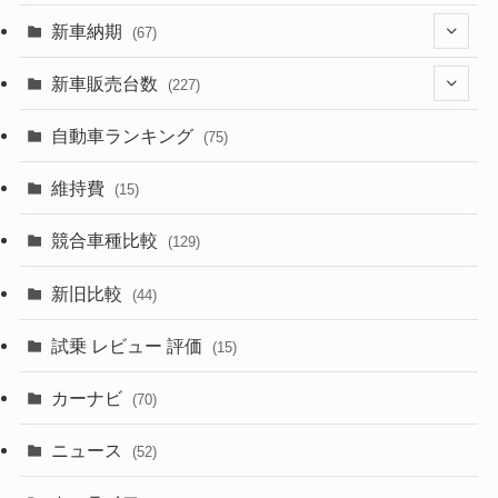
(330)
(274)
新車納期
(67)
(526)
(188)
(28)
新車販売台数
(227)
(600)
(242)
(8)
(21)
自動車ランキング
(75)
(357)
(165)
(12)
(10)
維持費
(15)
(328)
(85)
(7)
(11)
競合車種比較
(129)
(194)
(84)
(3)
(7)
新旧比較
(44)
(230)
(14)
(3)
(5)
試乗 レビュー 評価
(15)
(253)
(222)
(5)
(7)
カーナビ
(70)
(58)
(50)
(1)
(5)
ニュース
(52)
(43)
(28)
(8)