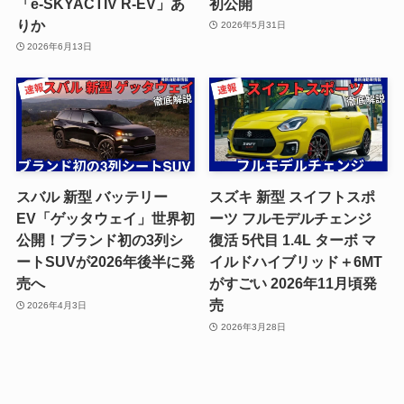
「e-SKYACTIV R-EV」あ
初公開
りか
2026年5月31日
2026年6月13日
スバル 新型 バッテリー
スズキ 新型 スイフトスポ
EV「ゲッタウェイ」世界初
ーツ フルモデルチェンジ
公開！ブランド初の3列シ
復活 5代目 1.4L ターボ マ
ートSUVが2026年後半に発
イルドハイブリッド＋6MT
売へ
がすごい 2026年11月頃発
売
2026年4月3日
2026年3月28日