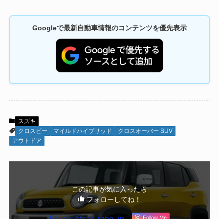
Googleで最新自動車情報のコンテンツを優先表示
スズキ
クロスビー
マイルドハイブリッド
クロスオーバー SUV
アウトドア
この記事が気に入ったら
フォローしてね！
Follow @car_repo_jp
Follow Me