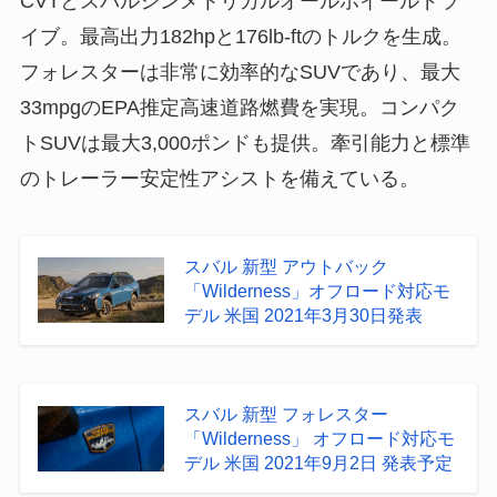
CVTとスバルシンメトリカルオールホイールドラ
イブ。最高出力182hpと176lb-ftのトルクを生成。
フォレスターは非常に効率的なSUVであり、最大
33mpgのEPA推定高速道路燃費を実現。コンパク
トSUVは最大3,000ポンドも提供。牽引能力と標準
のトレーラー安定性アシストを備えている。
スバル 新型 アウトバック
「Wilderness」オフロード対応モ
デル 米国 2021年3月30日発表
スバル 新型 フォレスター
「Wilderness」 オフロード対応モ
デル 米国 2021年9月2日 発表予定