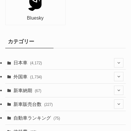
Bluesky
カテゴリー
日本車
(4,172)
(1,321)
外国車
(1,734)
(329)
(274)
新車納期
(67)
(525)
(188)
(28)
新車販売台数
(227)
(599)
(242)
(8)
(21)
自動車ランキング
(75)
(357)
(165)
(12)
(10)