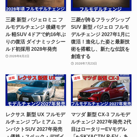
三菱 新型 パジェロミニ フ
三菱が誇るフラッグシップ
ルモデルチェンジ 後継モデ
SUV 新型 パジェロ フルモ
ル 軽SUV 4ドアで約16年ぶ
デルチェンジ 2027年1月に
りの復活 ダイナミックシー
復活！進化した姿と最新技
ルド初採用 2028年発売
術を搭載し、新たな伝説を
創造する
2026年8月2日
2026年7月23日
レクサス 新型 UX フルモデ
マツダ 新型 CX-3 フルモデ
ルチェンジ プレミアム コ
ルチェンジ 2027年発売 2代
ンパクトSUV 2027年発売
目はロータリーEVモデル
・価格・スペック・デザイ
「e-SKYACTIV R-EV」あ