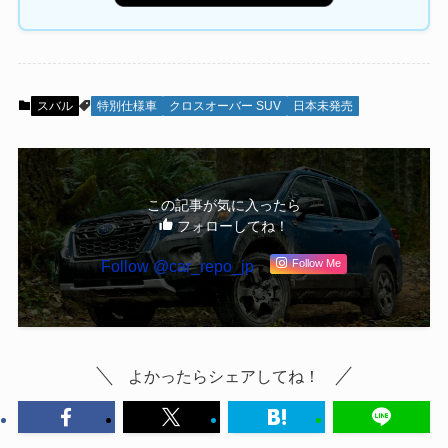
スバル
特別仕様車
クロスオーバー SUV
日本未発売
この記事が気に入ったら
フォローしてね！
Follow @car_repo_jp
Follow Me
よかったらシェアしてね！