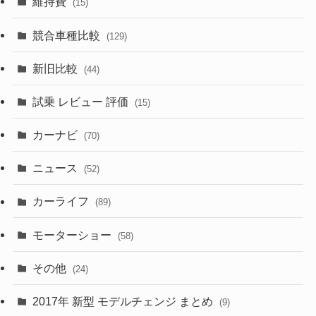
維持費
(15)
(328)
(85)
(7)
(11)
競合車種比較
(129)
(194)
(84)
(3)
(7)
新旧比較
(44)
(230)
(14)
(3)
(5)
試乗 レビュー 評価
(15)
(253)
(222)
(5)
(7)
カーナビ
(70)
(58)
(50)
(1)
(5)
ニュース
(52)
(43)
(28)
(8)
カーライフ
(27)
(6)
(89)
(1)
(9)
(26)
モーターショー
(58)
(15)
(57)
その他
(24)
(30)
(55)
2017年 新型 モデルチェンジ まとめ
(9)