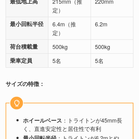
最低地上高
215mm（推
220mm
定）
最小回転半径
6.4m（推
6.2m
定）
荷台積載量
500kg
500kg
乗車定員
5名
5名
サイズの特徴：
：トライトンが45mm長
ホイールベース
く、直進安定性と居住性で有利
：トライトンが6.2mとや
最小回転半径