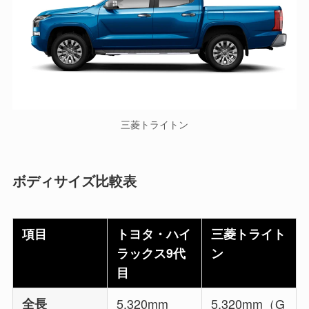
三菱トライトン
ボディサイズ比較表
項目
トヨタ・ハイ
三菱トライト
ラックス9代
ン
目
全長
5,320mm
5,320mm（G