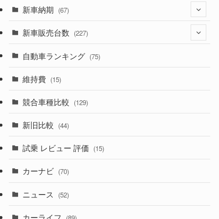
(330)
新車納期
(274)
(67)
(526)
(188)
新車販売台数
(28)
(227)
(600)
(242)
(8)
自動車ランキング
(21)
(75)
(357)
(165)
(12)
(10)
維持費
(15)
(328)
(85)
(7)
(11)
競合車種比較
(129)
(194)
(84)
(3)
(7)
新旧比較
(44)
(230)
(14)
(3)
(5)
試乗 レビュー 評価
(15)
(253)
(222)
(5)
(7)
カーナビ
(70)
(58)
(50)
(1)
(5)
ニュース
(52)
(43)
(28)
(8)
カーライフ
(27)
(6)
(89)