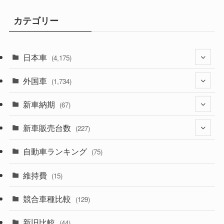
カテゴリー
日本車
(4,175)
外国車
(1,321)
(1,734)
(330)
新車納期
(274)
(67)
(526)
(188)
新車販売台数
(28)
(227)
(600)
(242)
(8)
自動車ランキング
(21)
(75)
(357)
(165)
(12)
(10)
維持費
(15)
(328)
(85)
(7)
(11)
競合車種比較
(129)
(194)
(84)
(3)
(7)
新旧比較
(44)