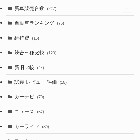
(526)
(188)
(28)
新車販売台数
(227)
(599)
(242)
(8)
(21)
自動車ランキング
(75)
(357)
(165)
(12)
(10)
維持費
(15)
(328)
(85)
(7)
(11)
競合車種比較
(129)
(194)
(84)
(3)
(7)
新旧比較
(44)
(230)
(14)
(3)
(5)
試乗 レビュー 評価
(15)
(253)
(222)
(5)
(7)
カーナビ
(70)
(58)
(50)
(1)
(5)
ニュース
(52)
(43)
(28)
(8)
カーライフ
(27)
(6)
(89)
(1)
(9)
(26)