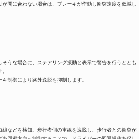
動が間に合わない場合は、ブレーキが作動し衝突速度を低減し
しそうな場合に、ステアリング振動と表示で警告を行うととも
す。
ーキ制御により路外逸脱を抑制します。
白線などを検知。歩行者側の車線を逸脱し、歩行者との衝突が
グを回避方向へ制御することで、ドライバーの回避操作を促し