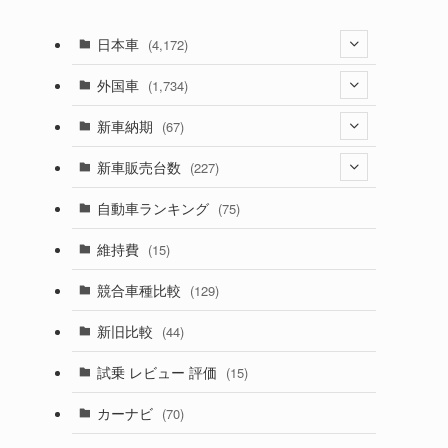
日本車
(4,172)
(1,321)
外国車
(1,734)
(329)
(274)
新車納期
(67)
(525)
(188)
(28)
新車販売台数
(227)
(599)
(242)
(8)
(21)
自動車ランキング
(75)
(357)
(165)
(12)
(10)
維持費
(15)
(328)
(85)
(7)
(11)
競合車種比較
(129)
(194)
(84)
(3)
(7)
新旧比較
(44)
(230)
(14)
(3)
(5)
試乗 レビュー 評価
(15)
(253)
(222)
(5)
(7)
カーナビ
(70)
(58)
(50)
(1)
(5)