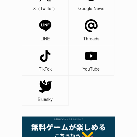
X（Twitter）
Google News
LINE
Threads
TikTok
YouTube
Bluesky
さ