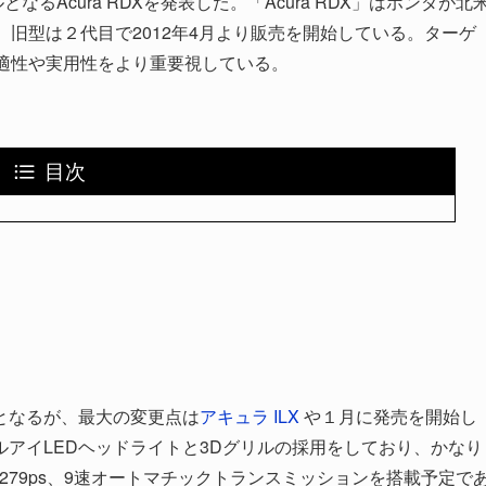
となるAcura RDXを発表した。「Acura RDX」はホンダが北
。旧型は２代目で2012年4月より販売を開始している。ターゲ
適性や実用性をより重要視している。
目次
となるが、最大の変更点は
アキュラ ILX
や１月に発売を開始し
アイLEDヘッドライトと3Dグリルの採用をしており、かなり
力279ps、9速オートマチックトランスミッションを搭載予定で