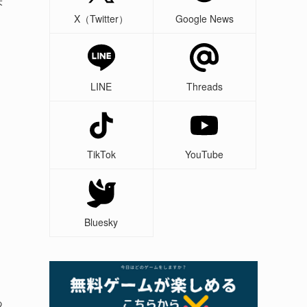
米
X（Twitter）
Google News
LINE
Threads
TikTok
YouTube
Bluesky
あ