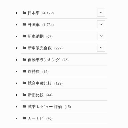
日本車
(4,172)
(1,321)
外国車
(1,734)
(329)
(274)
新車納期
(67)
(525)
(188)
(28)
新車販売台数
(227)
(599)
(242)
(8)
(21)
自動車ランキング
(75)
(357)
(165)
(12)
(10)
維持費
(15)
(328)
(85)
(7)
(11)
競合車種比較
(129)
(194)
(84)
(3)
(7)
新旧比較
(44)
(230)
(14)
(3)
(5)
試乗 レビュー 評価
(15)
(253)
(222)
(5)
(7)
カーナビ
(70)
(58)
(50)
(1)
(5)