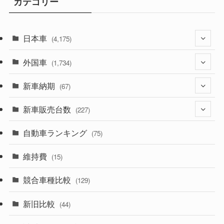
カテゴリー
日本車
(4,175)
外国車
(1,321)
(1,734)
(330)
新車納期
(274)
(67)
(526)
(188)
新車販売台数
(28)
(227)
(600)
(242)
(8)
自動車ランキング
(21)
(75)
(357)
(165)
(12)
(10)
維持費
(15)
(328)
(85)
(7)
(11)
競合車種比較
(129)
(194)
(84)
(3)
(7)
新旧比較
(44)
(230)
(14)
(3)
(5)