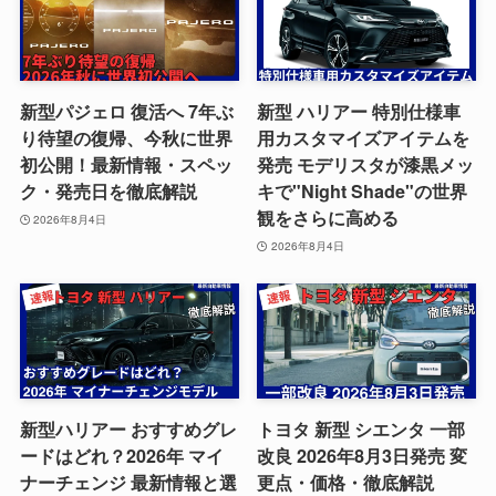
新型パジェロ 復活へ 7年ぶ
新型 ハリアー 特別仕様車
り待望の復帰、今秋に世界
用カスタマイズアイテムを
初公開！最新情報・スペッ
発売 モデリスタが漆黒メッ
ク・発売日を徹底解説
キで"Night Shade"の世界
観をさらに高める
2026年8月4日
2026年8月4日
新型ハリアー おすすめグレ
トヨタ 新型 シエンタ 一部
ードはどれ？2026年 マイ
改良 2026年8月3日発売 変
ナーチェンジ 最新情報と選
更点・価格・徹底解説