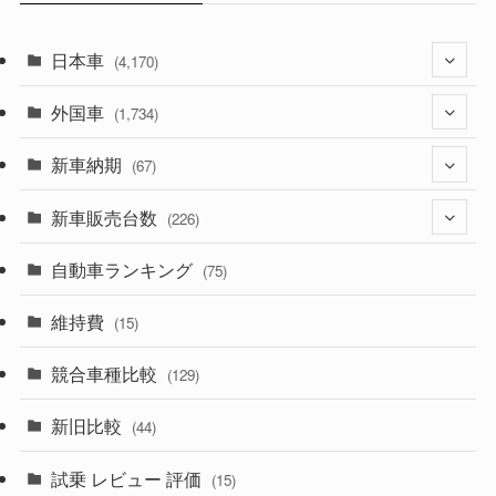
日本車
(4,170)
外国車
(1,320)
(1,734)
(329)
新車納期
(274)
(67)
(525)
(188)
新車販売台数
(28)
(226)
(599)
(242)
(8)
自動車ランキング
(21)
(75)
(356)
(165)
(12)
(10)
維持費
(15)
(328)
(85)
(7)
(11)
競合車種比較
(129)
(194)
(84)
(3)
(7)
新旧比較
(44)
(230)
(14)
(3)
(5)
試乗 レビュー 評価
(15)
(253)
(222)