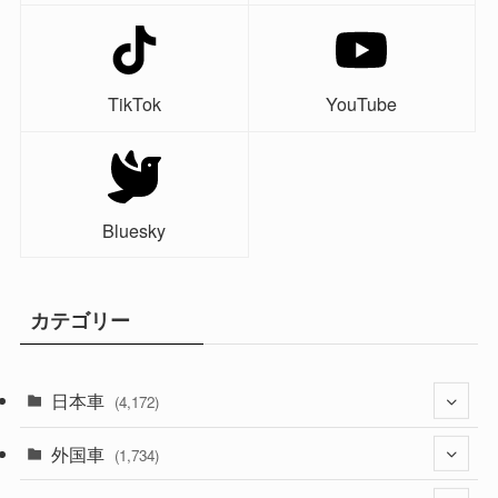
TikTok
YouTube
Bluesky
カテゴリー
日本車
(4,172)
外国車
(1,321)
(1,734)