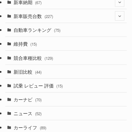
(329)
新車納期
(274)
(67)
(525)
(188)
新車販売台数
(28)
(227)
(599)
(242)
(8)
自動車ランキング
(21)
(75)
(357)
(165)
(12)
(10)
維持費
(15)
(328)
(85)
(7)
(11)
競合車種比較
(129)
(194)
(84)
(3)
(7)
新旧比較
(44)
(230)
(14)
(3)
(5)
試乗 レビュー 評価
(15)
(253)
(222)
(5)
(7)
カーナビ
(70)
(58)
(50)
(1)
(5)
ニュース
(52)
(43)
(28)
(8)
カーライフ
(27)
(6)
(89)
(1)