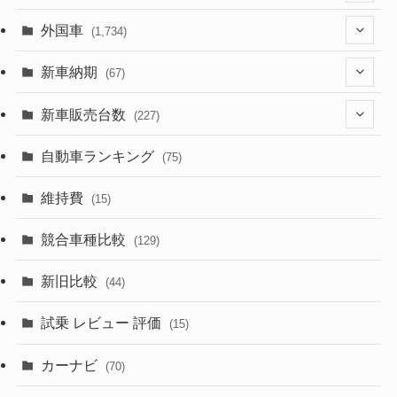
(1,321)
外国車
(1,734)
(329)
(274)
新車納期
(67)
(526)
(188)
(28)
新車販売台数
(227)
(599)
(242)
(8)
(21)
自動車ランキング
(75)
(357)
(165)
(12)
(10)
維持費
(15)
(328)
(85)
(7)
(11)
競合車種比較
(129)
(194)
(84)
(3)
(7)
新旧比較
(44)
(230)
(14)
(3)
(5)
試乗 レビュー 評価
(15)
(253)
(222)
(5)
(7)
カーナビ
(70)
(58)
(50)
(1)
(5)