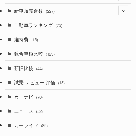
(526)
(188)
新車販売台数
(28)
(227)
(600)
(242)
(8)
自動車ランキング
(21)
(75)
(357)
(165)
(12)
(10)
維持費
(15)
(328)
(85)
(7)
(11)
競合車種比較
(129)
(194)
(84)
(3)
(7)
新旧比較
(44)
(230)
(14)
(3)
(5)
試乗 レビュー 評価
(15)
(253)
(222)
(5)
(7)
カーナビ
(70)
(58)
(50)
(1)
(5)
ニュース
(52)
(43)
(28)
(8)
カーライフ
(27)
(6)
(89)
(1)