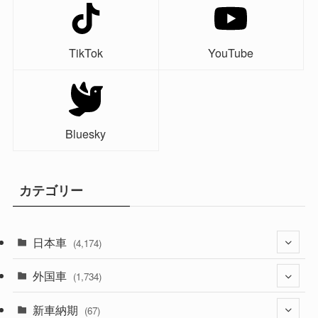
TikTok
YouTube
Bluesky
カテゴリー
日本車
(4,174)
外国車
(1,321)
(1,734)
(329)
新車納期
(274)
(67)