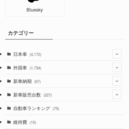
Bluesky
カテゴリー
日本車
(4,172)
外国車
(1,321)
(1,734)
(329)
新車納期
(274)
(67)
(525)
(188)
新車販売台数
(28)
(227)
(599)
(242)
(8)
自動車ランキング
(21)
(75)
(357)
(165)
(12)
(10)
維持費
(15)
(328)