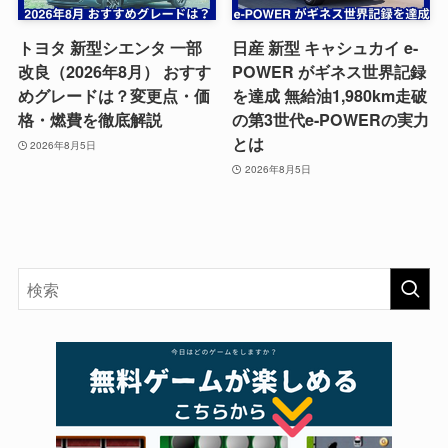
トヨタ 新型シエンタ 一部
日産 新型 キャシュカイ e-
改良（2026年8月） おすす
POWER がギネス世界記録
めグレードは？変更点・価
を達成 無給油1,980km走破
格・燃費を徹底解説
の第3世代e-POWERの実力
とは
2026年8月5日
2026年8月5日