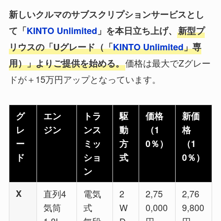
新しいクルマのサブスクリプションサービスとし
て「
KINTO Unlimited
」を本日立ち上げ、
新型プ
リウスの「Uグレード（「
KINTO Unlimited
」専
価格は最大でZグレー
用）」よりご提供を始める。
ドが＋15万円アップとなっています。
グ
エン
トラ
駆
価格
新価
レ
ジン
ンス
動
（1
格
ー
ミッ
方
0％）
（1
ド
ショ
式
0％）
ン
X
直列4
電気
2
2,75
2,76
気筒
式
W
0,000
9,800