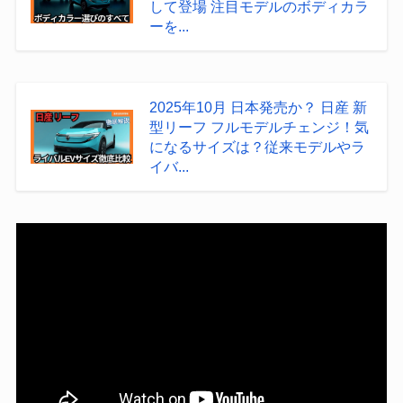
して登場 注目モデルのボディカラ
ーを...
2025年10月 日本発売か？ 日産 新
型リーフ フルモデルチェンジ！気
になるサイズは？従来モデルやラ
イバ...