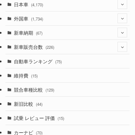
日本車
(4,170)
外国車
(1,320)
(1,734)
(329)
新車納期
(274)
(67)
(525)
(188)
新車販売台数
(28)
(226)
(599)
(242)
(8)
自動車ランキング
(21)
(75)
(356)
(165)
(12)
(10)
維持費
(15)
(328)
(85)
(7)
(11)
競合車種比較
(129)
(194)
(84)
(3)
(7)
新旧比較
(44)
(230)
(14)
(3)
(5)
試乗 レビュー 評価
(15)
(253)
(222)
(5)
(7)
カーナビ
(70)