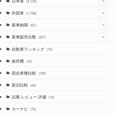
日本車
(4,176)
外国車
(1,322)
(1,734)
(330)
新車納期
(274)
(67)
(526)
(188)
新車販売台数
(28)
(227)
(600)
(242)
(8)
自動車ランキング
(21)
(75)
(357)
(165)
(12)
(10)
維持費
(15)
(328)
(85)
(7)
(11)
競合車種比較
(129)
(194)
(84)
(3)
(7)
新旧比較
(44)
(230)
(14)
(3)
(5)
試乗 レビュー 評価
(15)
(253)
(222)
(5)
(7)
カーナビ
(70)
(58)
(50)
(1)
(5)