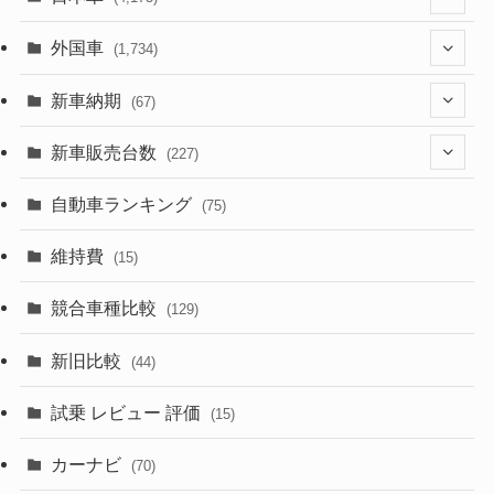
(1,321)
外国車
(1,734)
(329)
(274)
新車納期
(67)
(526)
(188)
(28)
新車販売台数
(227)
(599)
(242)
(8)
(21)
自動車ランキング
(75)
(357)
(165)
(12)
(10)
維持費
(15)
(328)
(85)
(7)
(11)
競合車種比較
(129)
(194)
(84)
(3)
(7)
新旧比較
(44)
(230)
(14)
(3)
(5)
試乗 レビュー 評価
(15)
(253)
(222)
(5)
(7)
カーナビ
(70)
(58)
(50)
(1)
(5)