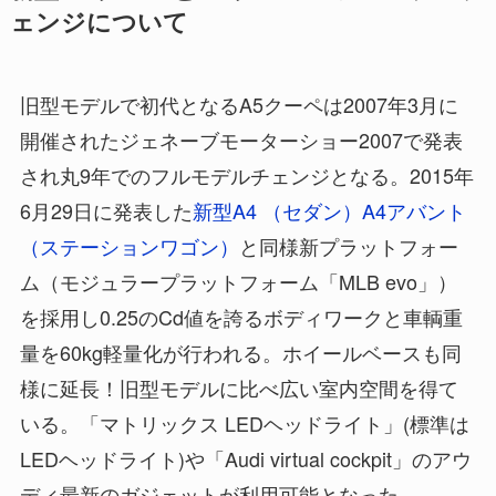
ェンジについて
旧型モデルで初代となるA5クーペは2007年3月に
開催されたジェネーブモーターショー2007で発表
され丸9年でのフルモデルチェンジとなる。2015年
6月29日に発表した
新型A4 （セダン）A4アバント
（ステーションワゴン）
と同様新プラットフォー
ム（モジュラープラットフォーム「MLB evo」）
を採用し0.25のCd値を誇るボディワークと車輌重
量を60kg軽量化が行われる。ホイールベースも同
様に延長！旧型モデルに比べ広い室内空間を得て
いる。「マトリックス LEDヘッドライト」(標準は
LEDヘッドライト)や「Audi virtual cockpit」のアウ
ディ最新のガジェットが利用可能となった。