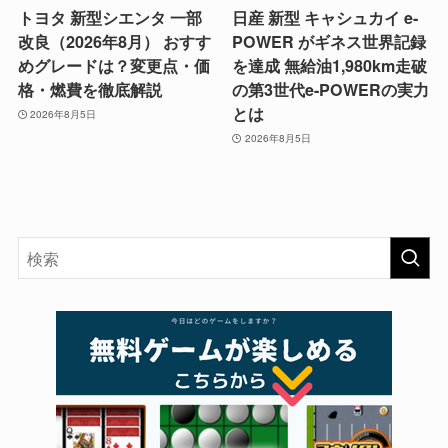
トヨタ 新型シエンタ 一部
日産 新型 キャシュカイ e-
改良（2026年8月） おすす
POWER がギネス世界記録
めグレードは？変更点・価
を達成 無給油1,980km走破
格・燃費を徹底解説
の第3世代e-POWERの実力
とは
2026年8月5日
2026年8月5日