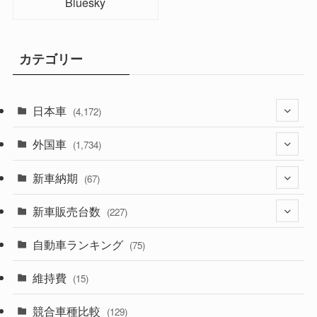
Bluesky
カテゴリー
日本車
(4,172)
外国車
(1,321)
(1,734)
(329)
新車納期
(274)
(67)
(525)
(188)
新車販売台数
(28)
(227)
(599)
(242)
(8)
自動車ランキング
(21)
(75)
(357)
(165)
(12)
(10)
維持費
(15)
(328)
(85)
(7)
(11)
競合車種比較
(129)