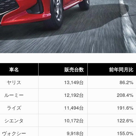
車名
販売台数
前年同月比
ヤリス
13,149台
86.2%
ルーミー
12,192台
208.4%
ライズ
11,494台
191.6%
シエンタ
10,172台
122.6%
ヴォクシー
9,918台
155.0%