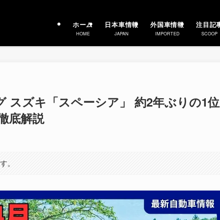
ホーム
日本車情報
外国車情報
注目記
HOME
JAPAN
IMPORTED
SCOOP
ング スズキ「スペーシア」 約2年ぶりの1位
徹底解説
ます。