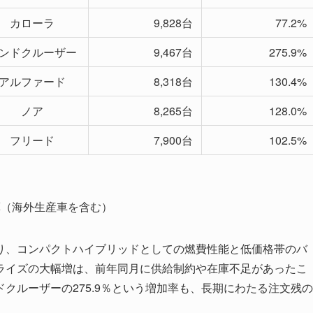
カローラ
9,828台
77.2%
ンドクルーザー
9,467台
275.9%
アルファード
8,318台
130.4%
ノア
8,265台
128.0%
フリード
7,900台
102.5%
算（海外生産車を含む）
り、コンパクトハイブリッドとしての燃費性能と低価格帯のバ
ライズの大幅増は、前年同月に供給制約や在庫不足があったこ
クルーザーの275.9％という増加率も、長期にわたる注文残の