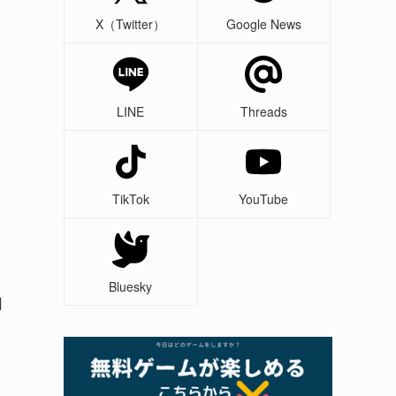
X（Twitter）
Google News
LINE
Threads
TikTok
YouTube
Bluesky
回