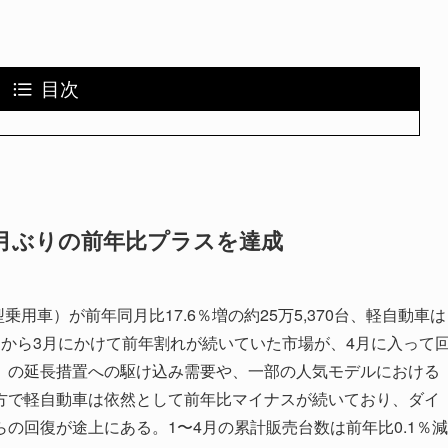
目次
4カ月ぶりの前年比プラスを達成
乗用車）が前年同月比17.6％増の約25万5,370台、軽自動車は
。1月から3月にかけて前年割れが続いていた市場が、4月に入って
）の延長措置への駆け込み需要や、一部の人気モデルにおける
方で軽自動車は依然として前年比マイナスが続いており、ダイ
の回復が途上にある。1〜4月の累計販売台数は前年比0.1％減