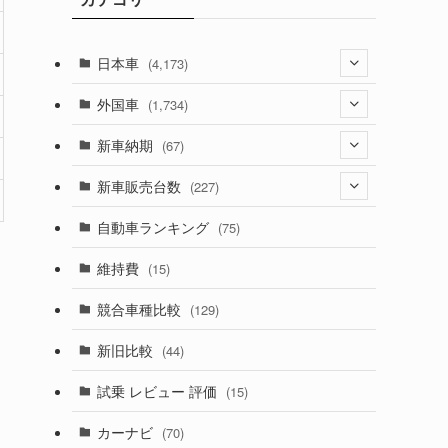
日本車
(4,173)
(1,321)
外国車
(1,734)
(329)
(274)
新車納期
(67)
(526)
(188)
(28)
新車販売台数
(227)
(599)
(242)
(8)
(21)
自動車ランキング
(75)
(357)
(165)
(12)
(10)
維持費
(15)
(328)
(85)
(7)
(11)
競合車種比較
(129)
(194)
(84)
(3)
(7)
新旧比較
(44)
(230)
(14)
(3)
(5)
試乗 レビュー 評価
(15)
(253)
(222)
(5)
(7)
カーナビ
(70)
(58)
(50)