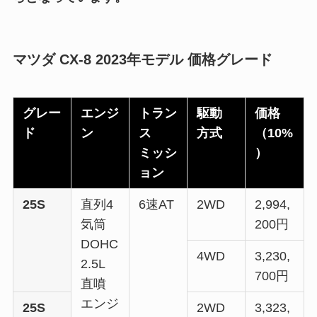
マツダ CX-8 2023年モデル 価格グレード
グレー
エンジ
トラン
駆動
価格
ド
ン
ス
方式
（10%
ミッシ
）
ョン
25S
直列4
6速AT
2WD
2,994,
気筒
200円
DOHC
4WD
3,230,
2.5L
700円
直噴
エンジ
25S
2WD
3,323,