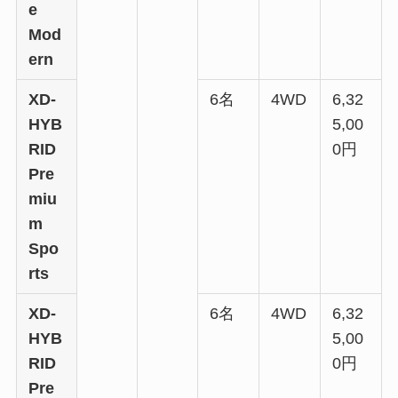
e
Mod
ern
XD-
6名
4WD
6,32
HYB
5,00
RID
0円
Pre
miu
m
Spo
rts
XD-
6名
4WD
6,32
HYB
5,00
RID
0円
Pre