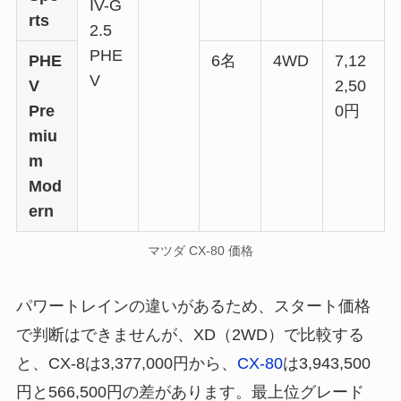
IV-G
rts
2.5
PHE
PHE
6名
4WD
7,12
V
V
2,50
Pre
0円
miu
m
Mod
ern
マツダ CX-80 価格
パワートレインの違いがあるため、スタート価格
で判断はできませんが、XD（2WD）で比較する
と、CX-8は3,377,000円から、
CX-80
は3,943,500
円と566,500円の差があります。最上位グレード