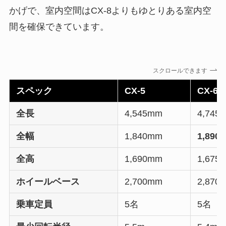
かげで、室内空間はCX-8よりもゆとりある室内空
間を確保できています。
スクロールできます
スペック
CX-5
CX-60
全長
4,545mm
4,745
全幅
1,840mm
1,890
全高
1,690mm
1,675
ホイールベース
2,700mm
2,870
乗車定員
5名
5名