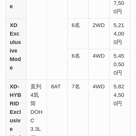
7,50
e
0円
XD
6名
2WD
5,21
Exc
4,00
ulus
0円
ive
6名
4WD
5,45
Mod
0,50
e
0円
XD-
直列
8AT
7名
4WD
5,82
HYB
4気
4,50
RID
筒
0円
Excl
DOH
usiv
C
e
3.3L