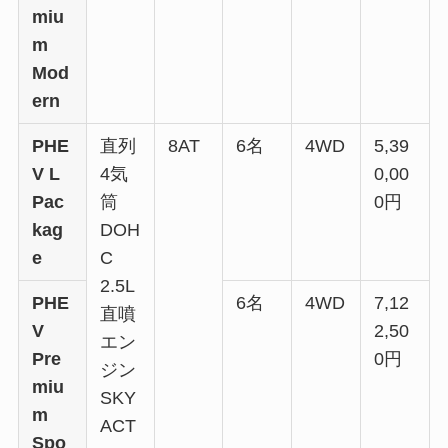
miu
m
Mod
ern
PHE
直列
8AT
6名
4WD
5,39
V L
4気
0,00
Pac
筒
0円
kag
DOH
e
C
2.5L
PHE
6名
4WD
7,12
直噴
V
2,50
エン
Pre
0円
ジン
miu
SKY
m
ACT
Spo