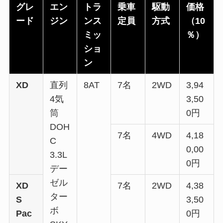
グレ
エン
トラ
乗車
駆動
価格
ード
ジン
ンス
定員
方式
（10
ミッ
％）
ショ
ン
XD
直列
8AT
7名
2WD
3,94
4気
3,50
筒
0円
DOH
7名
4WD
4,18
C
0,00
3.3L
0円
デー
ゼル
XD
7名
2WD
4,38
ター
S
3,50
ボ
Pac
0円