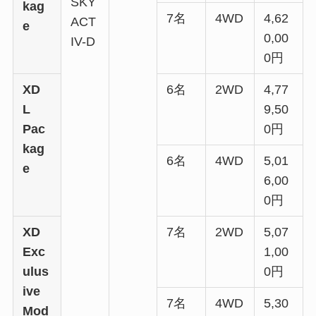
SKY
kag
7名
4WD
4,62
ACT
e
0,00
IV-D
0円
XD
6名
2WD
4,77
L
9,50
Pac
0円
kag
6名
4WD
5,01
e
6,00
0円
XD
7名
2WD
5,07
Exc
1,00
ulus
0円
ive
7名
4WD
5,30
Mod