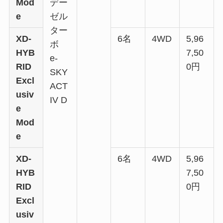
Mod
デー
e
ゼル
ター
XD-
6名
4WD
5,96
ボ
HYB
7,50
e-
RID
0円
SKY
Excl
ACT
usiv
IV D
e
Mod
e
XD-
6名
4WD
5,96
HYB
7,50
RID
0円
Excl
usiv