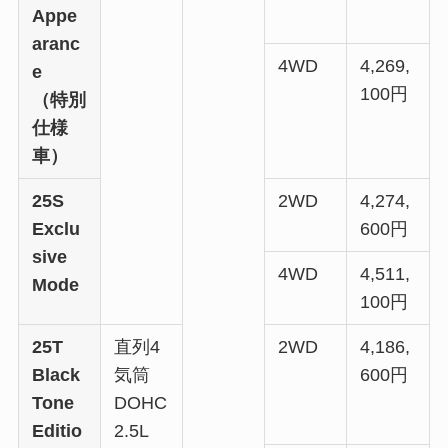
Appe
aranc
4WD
4,269,
e
100円
（特別
仕様
車）
25S
2WD
4,274,
Exclu
600円
sive
4WD
4,511,
Mode
100円
25T
直列4
2WD
4,186,
Black
気筒
600円
Tone
DOHC
Editio
2.5L