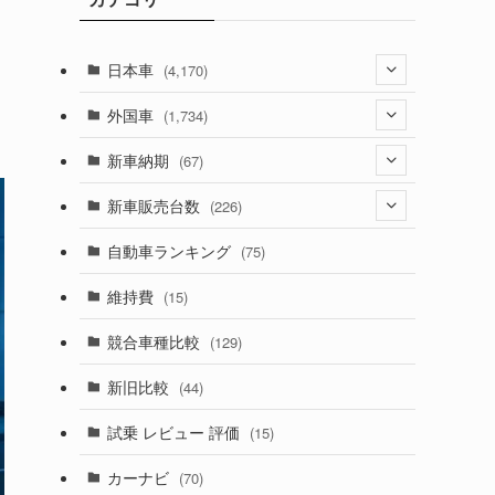
日本車
(4,170)
(1,320)
外国車
(1,734)
(329)
(274)
新車納期
(67)
(525)
(188)
(28)
新車販売台数
(226)
(599)
(242)
(8)
(21)
自動車ランキング
(75)
(356)
(165)
(12)
(10)
維持費
(15)
(328)
(85)
(7)
(11)
競合車種比較
(129)
(194)
(84)
(3)
(7)
新旧比較
(44)
(230)
(14)
(3)
(5)
試乗 レビュー 評価
(15)
(253)
(222)
(5)
(7)
カーナビ
(70)
(58)
(50)