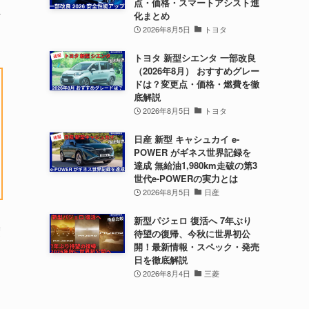
点・価格・スマートアシスト進
れ
化まとめ
2026年8月5日
トヨタ
トヨタ 新型シエンタ 一部改良
（2026年8月） おすすめグレー
ドは？変更点・価格・燃費を徹
底解説
2026年8月5日
トヨタ
日産 新型 キャシュカイ e-
POWER がギネス世界記録を
達成 無給油1,980km走破の第3
世代e-POWERの実力とは
2026年8月5日
日産
新型パジェロ 復活へ 7年ぶり
度
待望の復帰、今秋に世界初公
開！最新情報・スペック・発売
日を徹底解説
2026年8月4日
三菱