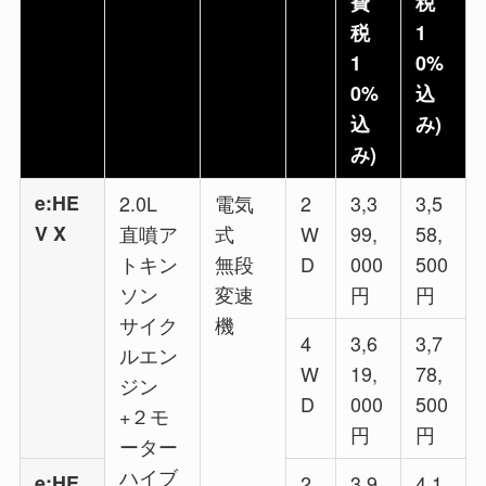
費
税
税
1
1
0%
0%
込
込
み)
み)
e:HE
2.0L
電気
2
3,3
3,5
V X
直噴ア
式
W
99,
58,
トキン
無段
D
000
500
ソン
変速
円
円
サイク
機
4
3,6
3,7
ルエン
W
19,
78,
ジン
D
000
500
+２モ
円
円
ーター
ハイブ
e:HE
2
3,9
4,1