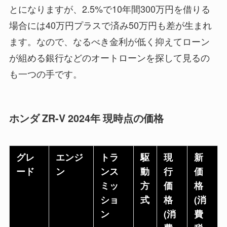
とになりますが、2.5%で10年間300万円を借りる
場合には40万円プラスで済み50万円も差が生まれ
ます。なので、なるべき金利が低く抑えてローン
が組める銀行などのオートローンを探して見るの
も一つの手です。
ホンダ ZR-V 2024年 現時点の価格
グレ
エンジ
トラ
駆
現
新
ード
ン
ンス
動
行
価
ミッ
方
価
格
ショ
式
格
(消
ン
(消
費