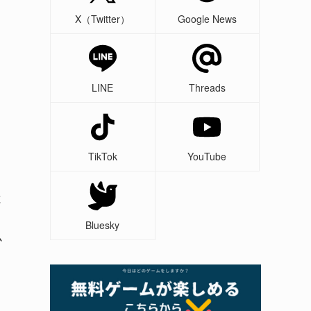
X（Twitter）
Google News
LINE
Threads
TikTok
YouTube
と
Bluesky
ム