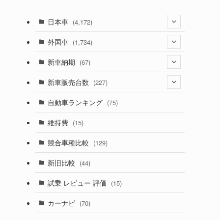
日本車
(4,172)
(1,321)
外国車
(1,734)
(329)
(274)
新車納期
(67)
(525)
(188)
(28)
新車販売台数
(227)
(599)
(242)
(8)
(21)
自動車ランキング
(75)
(357)
(165)
(12)
(10)
維持費
(15)
(328)
(85)
(7)
(11)
競合車種比較
(129)
(194)
(84)
(3)
(7)
新旧比較
(44)
(230)
(14)
(3)
(5)
試乗 レビュー 評価
(15)
(253)
(222)
(5)
(7)
カーナビ
(70)
(58)
(50)
(1)
(5)