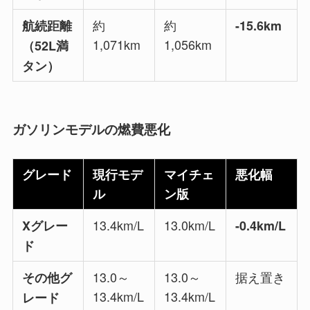
約
約
航続距離
-15.6km
1,071km
1,056km
（52L満
タン）
ガソリンモデルの燃費悪化
グレード
現行モデ
マイチェ
悪化幅
ル
ン版
13.4km/L
13.0km/L
Xグレー
-0.4km/L
ド
13.0～
13.0～
据え置き
その他グ
13.4km/L
13.4km/L
レード