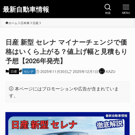
最新自動車情報
検索
MENU
ホーム
日本車
日産
日産 新型 セレナ マイナーチェンジで価
格はいくら上がる？値上げ幅と見積もり
予想【2026年発売】
日産
セレナ
2025年11月30日
2025年12月1日
KAZU
本ページにはプロモーションや広告が含まれていま
す。