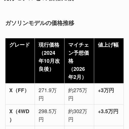
ガソリンモデルの価格推移
グレード
現行価格
マイチェ
値上げ幅
（2024
ン予想価
年10月改
格
良後）
（2026
年2月）
271.9万
約275万
X（FF）
+3万円
円
円
298.5万
約302万
X（4WD
+3.5万円
円
円
）