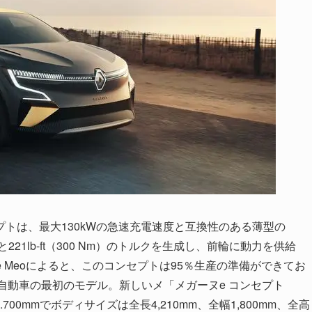
トは、最大130kWの急速充電速度と互換性のある薄型の
221lb-ft（300 Nm）のトルクを生成し、前輪に動力を供給
供給。De Meoによると、このコンセプトは95％生産の準備ができてお
い電気自動車の最初のモデル。新しいメ「メガーヌe コンセプト
ース2.700mmでボディサイズは全長4,210mm、全幅1,800mm、全高