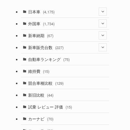
日本車
(4,175)
(1,321)
外国車
(1,734)
(330)
(274)
新車納期
(67)
(526)
(188)
(28)
新車販売台数
(227)
(600)
(242)
(8)
(21)
自動車ランキング
(75)
(357)
(165)
(12)
(10)
維持費
(15)
(328)
(85)
(7)
(11)
競合車種比較
(129)
(194)
(84)
(3)
(7)
新旧比較
(44)
(230)
(14)
(3)
(5)
試乗 レビュー 評価
(15)
(253)
(222)
(5)
(7)
カーナビ
(70)
(58)
(50)
(1)
(5)