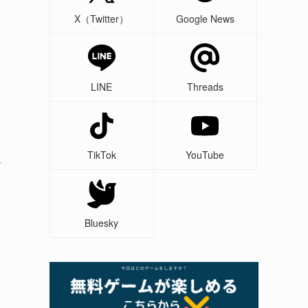
X（Twitter）
Google News
LINE
Threads
TikTok
YouTube
ム
Bluesky