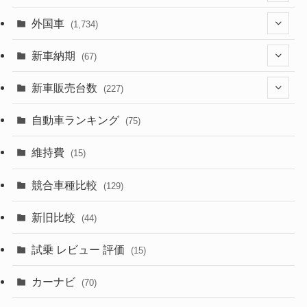
(1,322)
外国車
(1,734)
(330)
(274)
新車納期
(67)
(526)
(188)
(28)
新車販売台数
(227)
(600)
(242)
(8)
(21)
自動車ランキング
(75)
(357)
(165)
(12)
(10)
維持費
(15)
(328)
(85)
(7)
(11)
競合車種比較
(129)
(194)
(84)
(3)
(7)
新旧比較
(44)
(230)
(14)
(3)
(5)
試乗 レビュー 評価
(15)
(253)
(222)
(5)
(7)
カーナビ
(70)
(58)
(50)
(1)
(5)