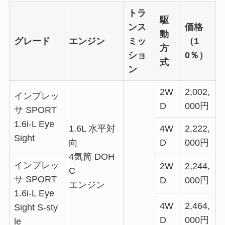
トラ
駆
ンス
価格
動
グレード
エンジン
ミッ
（1
方
ショ
0％）
式
ン
2W
2,002,
インプレッ
D
000円
サ SPORT
1.6i-L Eye
1.6L 水平対
4W
2,222,
Sight
向
D
000円
4気筒 DOH
インプレッ
2W
2,244,
C
サ SPORT
D
000円
エンジン
1.6i-L Eye
4W
2,464,
Sight S-sty
D
000円
le