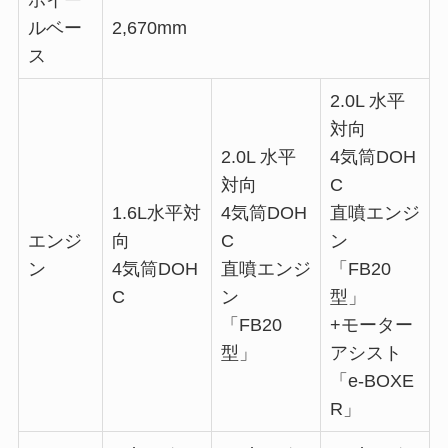
ルベー
2,670mm
ス
2.0L 水平
対向
2.0L 水平
4気筒DOH
対向
C
1.6L水平対
4気筒DOH
直噴エンジ
エンジ
向
C
ン
ン
4気筒DOH
直噴エンジ
「FB20
C
ン
型」
「FB20
+モーター
型」
アシスト
「e-BOXE
R」