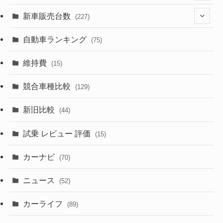
(526)
(188)
(28)
新車販売台数
(227)
(600)
(242)
(8)
(21)
自動車ランキング
(75)
(357)
(165)
(12)
(10)
維持費
(15)
(328)
(85)
(7)
(11)
競合車種比較
(129)
(194)
(84)
(3)
(7)
新旧比較
(44)
(230)
(14)
(3)
(5)
試乗 レビュー 評価
(15)
(253)
(222)
(5)
(7)
カーナビ
(70)
(58)
(50)
(1)
(5)
ニュース
(52)
(43)
(28)
(8)
カーライフ
(27)
(6)
(89)
(1)