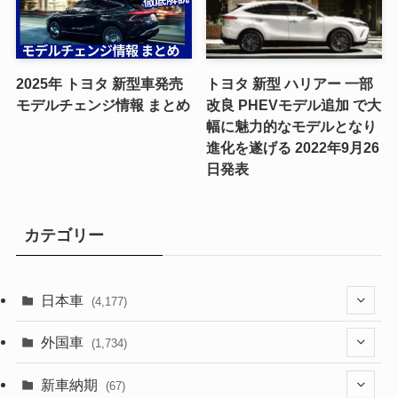
2025年 トヨタ 新型車発売
トヨタ 新型 ハリアー 一部
モデルチェンジ情報 まとめ
改良 PHEVモデル追加 で大
幅に魅力的なモデルとなり
進化を遂げる 2022年9月26
日発表
カテゴリー
日本車
(4,177)
(1,323)
外国車
(1,734)
(330)
(274)
新車納期
(67)