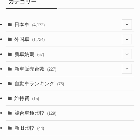
カテゴリー
日本車
(4,172)
(1,321)
外国車
(1,734)
(329)
(274)
新車納期
(67)
(525)
(188)
(28)
新車販売台数
(227)
(599)
(242)
(8)
(21)
自動車ランキング
(75)
(357)
(165)
(12)
(10)
維持費
(15)
(328)
(85)
(7)
(11)
競合車種比較
(129)
(194)
(84)
(3)
(7)
新旧比較
(44)
(230)
(14)
(3)
(5)