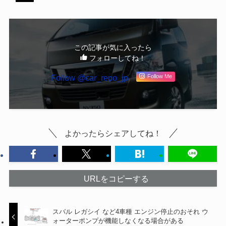
この記事が気に入ったら
フォローしてね！
Follow @car_repo_jp
Follow Me
よかったらシェアしてね！
URLをコピーする
スバル レガシイ など4車種 エンジン停止のおそれ ウ
ォーターポンプが機能しなくなる場合がある