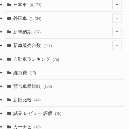
日本車
(4,173)
(1,321)
外国車
(1,734)
(329)
(274)
新車納期
(67)
(526)
(188)
(28)
新車販売台数
(227)
(599)
(242)
(8)
(21)
自動車ランキング
(75)
(357)
(165)
(12)
(10)
維持費
(15)
(328)
(85)
(7)
(11)
競合車種比較
(129)
(194)
(84)
(3)
(7)
新旧比較
(44)
(230)
(14)
(3)
(5)
試乗 レビュー 評価
(15)
(253)
(222)
(5)
(7)
カーナビ
(70)