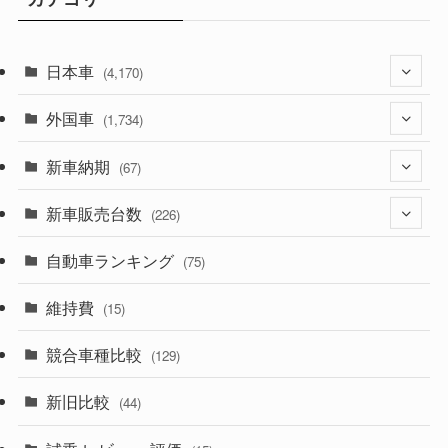
日本車
(4,170)
外国車
(1,320)
(1,734)
(329)
新車納期
(274)
(67)
(525)
(188)
新車販売台数
(28)
(226)
(599)
(242)
(8)
自動車ランキング
(21)
(75)
(356)
(165)
(12)
(10)
維持費
(15)
(328)
(85)
(7)
(11)
競合車種比較
(129)
(194)
(84)
(3)
(7)
新旧比較
(44)
(230)
(14)
(3)
(5)