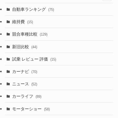
(599)
(242)
(8)
(21)
自動車ランキング
(75)
(357)
(165)
(12)
(10)
維持費
(15)
(328)
(85)
(7)
(11)
競合車種比較
(129)
(194)
(84)
(3)
(7)
新旧比較
(44)
(230)
(14)
(3)
(5)
試乗 レビュー 評価
(15)
(253)
(222)
(5)
(7)
カーナビ
(70)
(58)
(50)
(1)
(5)
ニュース
(52)
(43)
(28)
(8)
カーライフ
(27)
(6)
(89)
(1)
(9)
(26)
モーターショー
(58)