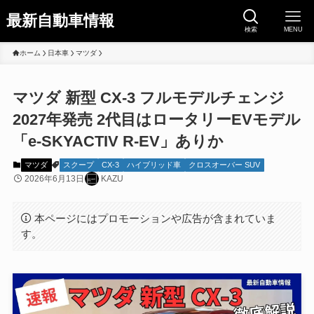
最新自動車情報
検索
MENU
ホーム
日本車
マツダ
マツダ 新型 CX-3 フルモデルチェンジ
2027年発売 2代目はロータリーEVモデル
「e-SKYACTIV R-EV」ありか
マツダ
スクープ
CX-3
ハイブリッド車
クロスオーバー SUV
2026年6月13日
KAZU
本ページにはプロモーションや広告が含まれていま
す。