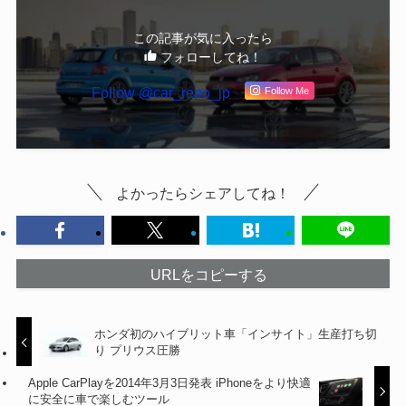
この記事が気に入ったら
フォローしてね！
Follow @car_repo_jp
Follow Me
よかったらシェアしてね！
URLをコピーする
ホンダ初のハイブリット車「インサイト」生産打ち切
り プリウス圧勝
Apple CarPlayを2014年3月3日発表 iPhoneをより快適
に安全に車で楽しむツール