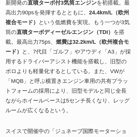
新開発の
直噴ターボ付3気筒エンジン
を初搭載。最
高出力90psを発揮するとともに、
24.4km/L（欧州
複合モード）
という低燃費を実現。もう一つが3気
筒の
直噴ターボディーゼルエンジン（TDI）
を搭
載。最高出力75ps、
燃費は32.2km/L（欧州複合モ
ード）
と、7代目「ゴルフ」やアウディ「A3」が採
用するドライバーアシスト機能を搭載し、旧型の
ポロよりも軽量化するとしている。また、VWが
「MQB」と呼ぶ横置きエンジン車用の共有プラッ
トフォームの採用により、旧型モデルと同じ全長
ながらホイールベースは5センチ長くなり、レッグ
ルームが広くなるという。
スイスで開催中の「ジュネーブ国際モーターショ