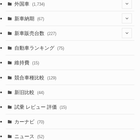
(1,321)
外国車
(1,734)
(329)
(274)
新車納期
(67)
(525)
(188)
(28)
新車販売台数
(227)
(599)
(242)
(8)
(21)
自動車ランキング
(75)
(357)
(165)
(12)
(10)
維持費
(15)
(328)
(85)
(7)
(11)
競合車種比較
(129)
(194)
(84)
(3)
(7)
新旧比較
(44)
(230)
(14)
(3)
(5)
試乗 レビュー 評価
(15)
(253)
(222)
(5)
(7)
カーナビ
(70)
(58)
(50)
(1)
(5)
ニュース
(52)
(43)
(28)