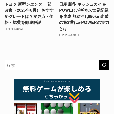
トヨタ 新型シエンタ 一部
日産 新型 キャシュカイ e-
改良（2026年8月） おすす
POWER がギネス世界記録
めグレードは？変更点・価
を達成 無給油1,980km走破
格・燃費を徹底解説
の第3世代e-POWERの実力
とは
2026年8月5日
2026年8月5日