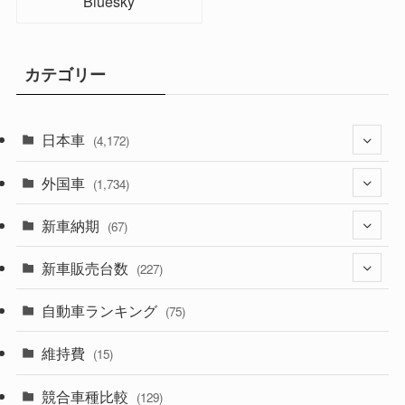
Bluesky
カテゴリー
日本車
(4,172)
外国車
(1,321)
(1,734)
(329)
新車納期
(274)
(67)
(525)
(188)
新車販売台数
(28)
(227)
(599)
(242)
(8)
自動車ランキング
(21)
(75)
(357)
(165)
(12)
(10)
維持費
(15)
(328)
(85)
(7)
(11)
競合車種比較
(129)