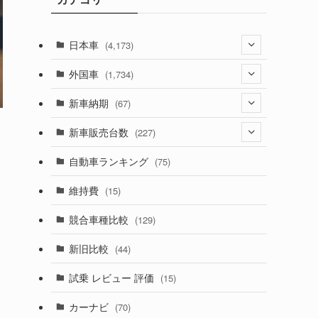
日本車
(4,173)
(1,321)
外国車
(1,734)
(329)
(274)
新車納期
(67)
(526)
(188)
(28)
新車販売台数
(227)
(599)
(242)
(8)
(21)
自動車ランキング
(75)
(357)
(165)
(12)
(10)
維持費
(15)
(328)
(85)
(7)
(11)
競合車種比較
(129)
(194)
(84)
(3)
(7)
新旧比較
(44)
(230)
(14)
(3)
(5)
試乗 レビュー 評価
(15)
(253)
(222)
(5)
(7)
カーナビ
(70)
(58)
(50)