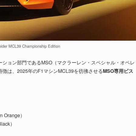
pider MCL39 Championship Edition
ーション部門であるMSO（マクラーレン・スペシャル・オペレ
は、2025年のF1マシンMCL39を彷彿させる
MSO専用ビス
Orange）
ack）