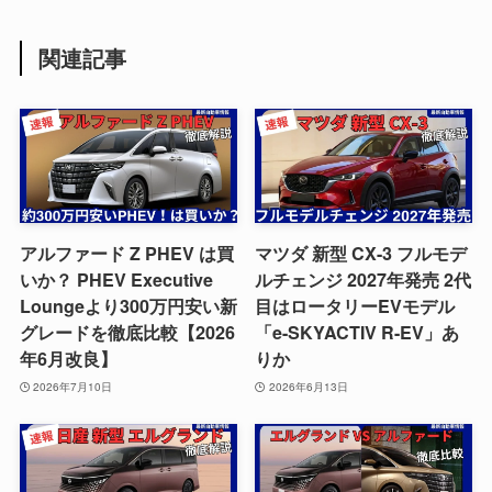
関連記事
アルファード Z PHEV は買
マツダ 新型 CX-3 フルモデ
いか？ PHEV Executive
ルチェンジ 2027年発売 2代
Loungeより300万円安い新
目はロータリーEVモデル
グレードを徹底比較【2026
「e-SKYACTIV R-EV」あ
年6月改良】
りか
2026年7月10日
2026年6月13日