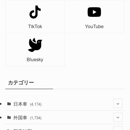
TikTok
YouTube
Bluesky
カテゴリー
日本車
(4,174)
外国車
(1,321)
(1,734)
(329)