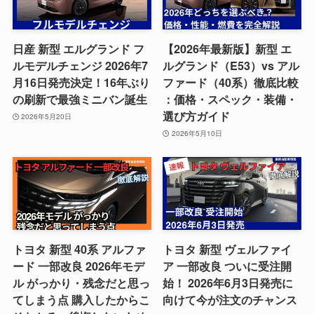
日産 新型 エルグランド フ
【2026年最新版】新型 エ
ルモデルチェンジ 2026年7
ルグランド（E53）vs アル
月16日発売決定！16年ぶり
ファード（40系）徹底比較
の刷新で最強ミニバン誕生
：価格・スペック・装備・
選び方ガイド
2026年5月20日
2026年5月10日
トヨタ 新型 40系 アルファ
トヨタ 新型 ヴェルファイ
ード 一部改良 2026年モデ
ア 一部改良 ついに受注開
ル がっかり・残念だと思っ
始！ 2026年6月3日発売に
てしまう点 購入したからこ
向けて今が注文のチャンス