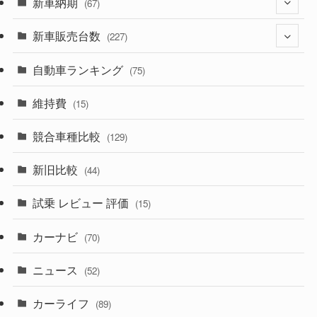
新車納期
(274)
(67)
(526)
(188)
新車販売台数
(28)
(227)
(600)
(242)
(8)
自動車ランキング
(21)
(75)
(357)
(165)
(12)
(10)
維持費
(15)
(328)
(85)
(7)
(11)
競合車種比較
(129)
(194)
(84)
(3)
(7)
新旧比較
(44)
(230)
(14)
(3)
(5)
試乗 レビュー 評価
(15)
(253)
(222)
(5)
(7)
カーナビ
(70)
(58)
(50)
(1)
(5)
ニュース
(52)
(43)
(28)
(8)
カーライフ
(27)
(6)
(89)
(1)