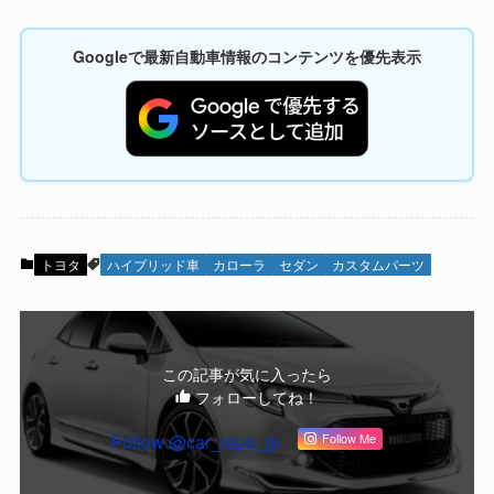
Googleで最新自動車情報のコンテンツを優先表示
トヨタ
ハイブリッド車
カローラ
セダン
カスタムパーツ
この記事が気に入ったら
フォローしてね！
Follow @car_repo_jp
Follow Me