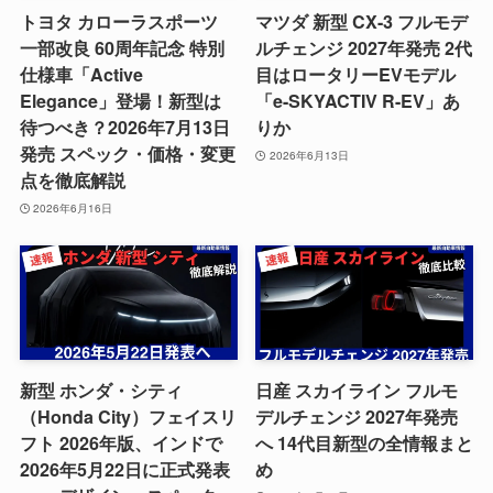
トヨタ カローラスポーツ
マツダ 新型 CX-3 フルモデ
一部改良 60周年記念 特別
ルチェンジ 2027年発売 2代
仕様車「Active
目はロータリーEVモデル
Elegance」登場！新型は
「e-SKYACTIV R-EV」あ
待つべき？2026年7月13日
りか
発売 スペック・価格・変更
2026年6月13日
点を徹底解説
2026年6月16日
新型 ホンダ・シティ
日産 スカイライン フルモ
（Honda City）フェイスリ
デルチェンジ 2027年発売
フト 2026年版、インドで
へ 14代目新型の全情報まと
2026年5月22日に正式発表
め