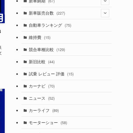
(274)
新車納期
(67)
(525)
(188)
(28)
新車販売台数
(227)
(599)
(242)
(8)
(21)
自動車ランキング
(75)
8
(357)
(165)
(12)
(10)
維持費
(15)
(328)
(85)
(7)
(11)
良
競合車種比較
(129)
文
(194)
(84)
(3)
(7)
新旧比較
(44)
(230)
(14)
(3)
(5)
試乗 レビュー 評価
(15)
(253)
(222)
(5)
(7)
カーナビ
(70)
(58)
(50)
(1)
(5)
ニュース
(52)
(43)
(28)
(8)
カーライフ
(89)
(27)
(6)
(1)
モーターショー
(58)
(9)
(26)