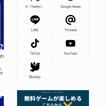
X（Twitter）
Google News
LINE
Threads
TikTok
YouTube
異の
位
現実
Bluesky