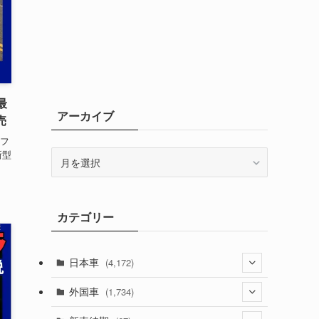
最
アーカイブ
売
フ
ア
新型
ー
カ
イ
カテゴリー
ブ
日本車
(4,172)
(1,321)
外国車
(1,734)
(329)