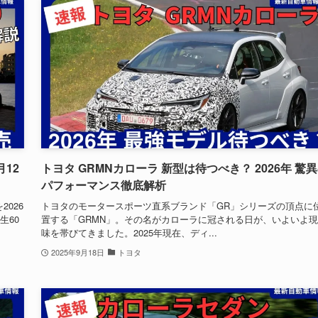
月12
トヨタ GRMNカローラ 新型は待つべき？ 2026年 驚
パフォーマンス徹底解析
026
トヨタのモータースポーツ直系ブランド「GR」シリーズの頂点に
生60
置する「GRMN」。その名がカローラに冠される日が、いよいよ
味を帯びてきました。2025年現在、ディ...
2025年9月18日
トヨタ