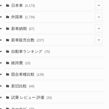
日本車
(4,173)
(1,321)
外国車
(1,734)
(329)
(274)
新車納期
(67)
(526)
(188)
(28)
新車販売台数
(227)
(599)
(242)
(8)
(21)
自動車ランキング
(75)
(357)
(165)
(12)
(10)
維持費
(15)
(328)
(85)
(7)
(11)
競合車種比較
(129)
(194)
(84)
(3)
(7)
新旧比較
(44)
(230)
(14)
(3)
(5)
試乗 レビュー 評価
(15)
(253)
(222)
(5)
(7)
カーナビ