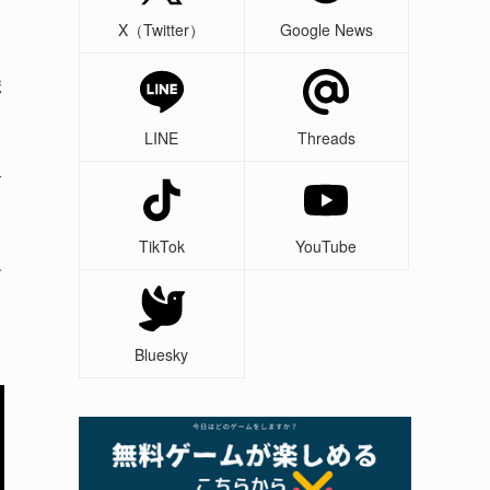
X（Twitter）
Google News
ま
LINE
Threads
て
TikTok
YouTube
す
Bluesky