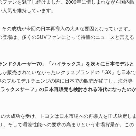
ファンを魅了し続けました。2009年に惜しまれながら国内販
い人気を維持しています。
おり、その成功が今回の日本再導入の大きな要因となっています。
の登場は、多くのSUVファンにとって待望のニュースと言える
ランドクルーザー70」「ハイラックス」を次々に日本モデルと
しか販売されていなかったレクサスブランドの「GX」も日本で
9年のフルモデルチェンジの際に日本での販売が終了し、海外専
イラックスサーフ」の日本再販売も検討される時代になったの
ner」の大成功を受け、トヨタは日本市場への再導入を正式決定し
まり、そして環境性能への要求の高まりという市場背景が、この