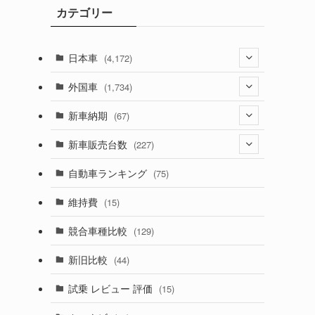
カテゴリー
ブ
日本車
(4,172)
(1,321)
外国車
(1,734)
(329)
(274)
新車納期
(67)
(525)
(188)
(28)
新車販売台数
(227)
(599)
(242)
(8)
(21)
自動車ランキング
(75)
(357)
(165)
(12)
(10)
維持費
(15)
(328)
(85)
(7)
(11)
競合車種比較
(129)
(194)
い
(84)
(3)
(7)
新旧比較
(44)
(230)
(14)
(3)
(5)
試乗 レビュー 評価
(15)
(253)
(222)
(5)
(7)