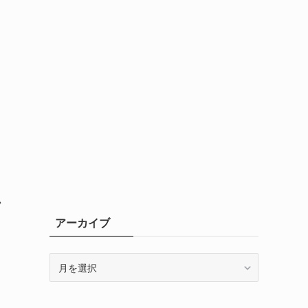
か
アーカイブ
ア
ま
ー
カ
イ